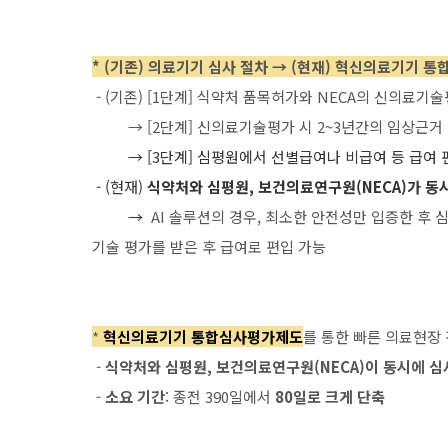
* (기존) 의료기기 심사 절차 → (현재) 혁신의료기기 통
- (기존) [1단계] 식약처 품목허가와 NECA의 신의료기
→ [2단계] 신의료기술평가 시 2~3년간의 임상근거 
→ [3단계]
심평원에서 선별급여나 비급여 등 급여 
- (현재)
식약처와 심평원, 보건의료연구원(NECA)가 동
→
AI 솔루션의 경우, 최소한 안전성만 입증한 후
기술 평가를 받은 후 급여로 편입 가능
*
혁신의료기기 통합심사평가제도
를 통한 빠른 의료현장
-
식약처와 심평원, 보건의료연구원(NECA)이 동시에 심
-
소요 기간
: 종전 390일에서
80일로 크게 단축