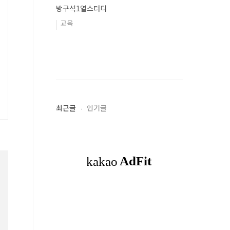
방구석1열스터디
교육
최근글
인기글