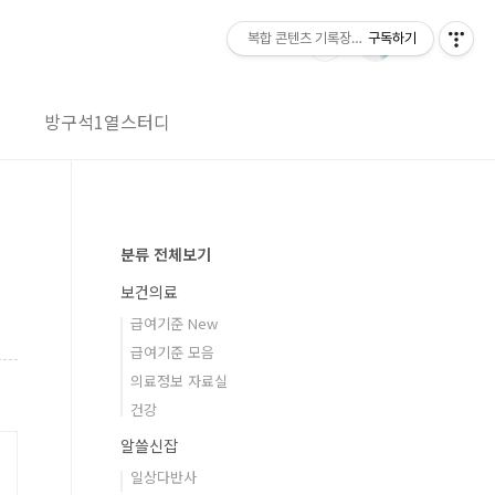
복합 콘텐츠 기록장-wwplace.net
구독하기
방구석1열스터디
분류 전체보기
보건의료
급여기준 New
급여기준 모음
의료정보 자료실
건강
알쓸신잡
일상다반사