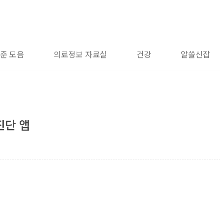
준 모음
의료정보 자료실
건강
알쓸신잡
진단 앱