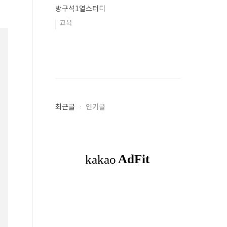
방구석1열스터디
교육
최근글
인기글