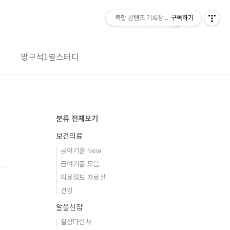
복합 콘텐츠 기록장-wwplace.net
구독하기
방구석1열스터디
분류 전체보기
보건의료
급여기준 New
급여기준 모음
의료정보 자료실
건강
알쓸신잡
일상다반사