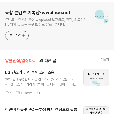
로그 정보
복합 콘텐츠 기록장-wwplace.net
트렌드 콘텐츠의 중심 wwplace! 보건의료, 건강, 의료기기
IT, 약제 및 교육 콘텐츠 정보 블로그입니다.
구독하기
더보기
알쓸신잡/일상다반사
의 다른 글
LG 건조기 끼익 끼익 소리 소음
글 내용
2018년에 구입한 내 사랑 건조기가 갑자기 소음을 내기
시작했어요. 끽끽거리며 금방이라도 터지는 것이 아닌가
걱정하게 만들었는데, 그보다 더 걱정인 건 비소식이 있었
45
2
2022. 3. 21.
던 날이어서였죠. 비가 오나 눈이 오나 내가 탈탈 털어 말릴
이유 없이 엄청 뽀송하게 맞이하던 옷감들을 단 이틀만이
라도 못 만나게 되면 엄청 슬퍼지죠. 우선 급한 마음에 인터
어린이 태블릿 PC 눈부심 방지 액정보호 필름
넷 검색창을 열어 LG서비스센터를 냅다 검색했습니다. 물
글 내용