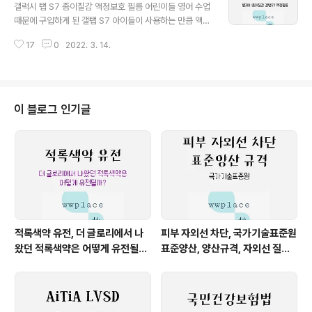
론 사전에 LG 건조기 끼익 끼익 으로 검색해도 촤라라~ 검
갤럭시 탭 S7 종이질감 액정보호 필름 어린이들 영어 수업
색 결과가 나와줬습니다. 서비스센터 증상 입력 전 알아야
때문에 구입하게 된 갤탭 S7 아이들이 사용하는 만큼 액정
하는 한 가지! 건조기 모델명입니다. 건조기 오른쪽 상단에
필름 손상이 많아요. 떼었다 붙였다 하면서 기포나 먼지가
바코드 스티커 형태로 붙어있습니다. 내 건조기 모델명은
17
0
2022. 3. 14.
들어가기 일수이고요. 그런데 어느 날 갑자기 아이들 화면
RH14VH인 것을 확인! 먼저 검색한 후 서비스센터 가전제
을 들여다보는데 형광등이 새삼스레 눈이 부시더라고요.
품-> 건조기-> 건조기 모..
그럼에도 불구하고 그동안 열심히 공부해준 아이들에게 갑
자기 너무 고마웠어요. 그래서 확보하게 된 종이질감 액정
보호 필름! 별제이 종이질감 필름인데요. 블루라이트 차단
이 블로그 인기글
까지 됩니다!!(링크는 하단에!) 우선 포장은 단단하게 와서
구김은 없는 상황이고요. 뒷면에는 친절하게 부착방법이
적혀있습니다. 필름과 클리너 등등이 보통 보통 하게 포장
되어 있습니다. 아이들 손 때와 기름이 얼룩진 태블릿 필름
의 처참한 모습입니다. 게다가 빛을 그..
적록색약 유전, 더 글로리에서 나
피부 자외선 차단, 국가기술표준원
왔던 적록색약은 어떻게 유전될
표준양산, 양산규격, 자외선 질병
까?
예방 방법