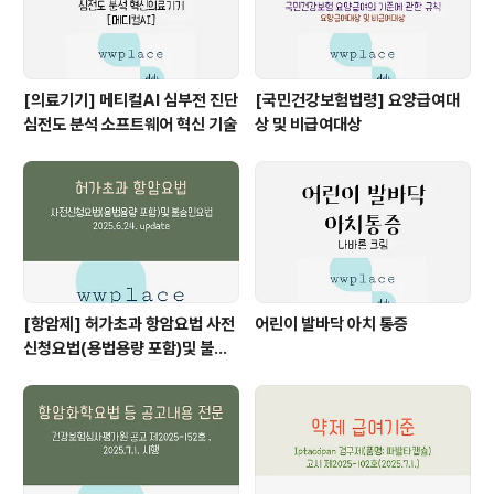
[의료기기] 메티컬AI 심부전 진단
[국민건강보험법령] 요양급여대
심전도 분석 소프트웨어 혁신 기술
상 및 비급여대상
[항암제] 허가초과 항암요법 사전
어린이 발바닥 아치 통증
신청요법(용법용량 포함)및 불승
인요법(2025.6.24. update)