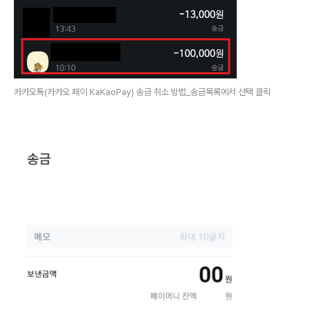
카카오톡(카카오 페이 KaKaoPay) 송금 취소 방법_송금목록에서 선택 클릭