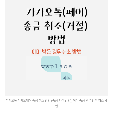
카카오톡 카카오페이 송금 취소 방법 (송금 거절 방법), 이미 송금 받은 경우 취소 방
법