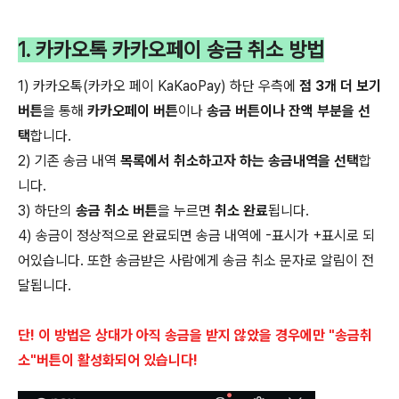
1. 카카오톡 카카오페이 송금 취소 방법
1) 카카오톡(카카오 페이 KaKaoPay) 하단 우측에
점 3개 더 보기
버튼
을 통해
카카오페이 버튼
이나
송금 버튼이나 잔액 부분을 선
택
합니다.
2) 기존 송금 내역
목록에서 취소하고자 하는 송금내역을 선택
합
니다.
3) 하단의
송금 취소 버튼
을 누르면
취소 완료
됩니다.
4) 송금이 정상적으로 완료되면 송금 내역에 -표시가 +표시로 되
어있습니다. 또한 송금받은 사람에게 송금 취소 문자로 알림이 전
달됩니다.
단! 이 방법은 상대가 아직 송금을 받지 않았을 경우에만 "송금취
소"버튼이 활성화되어 있습니다!