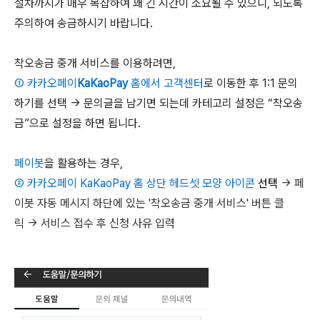
절차까지가 매우 복잡하여 꽤 긴 시간이 소요될 수 있으니, 되도록
주의하여 송금하시기 바랍니다.
착오송금 중개 서비스를 이용하려면,
① 카카오페이
KaKaoPay
홈에서 고객센터
로 이동한 후 1:1 문의
하기를 선택 → 문의글을 남기면 되는데 카테고리 설정은 “착오송
금”으로 설정을 하면 됩니다.
페이봇
을 활용하는 경우,
② 카카오페이 KaKaoPay
홈 상단 헤드셋 모양 아이콘
선택
→ 페
이봇 자동 메시지 하단에 있는 '착오송금 중개 서비스' 버튼 클
릭
→ 서비스 접수 후 신청 사유 입력