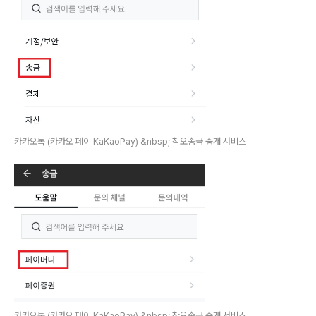
카카오톡 (카카오 페이 KaKaoPay) &nbsp; 착오송금 중개 서비스
카카오톡 (카카오 페이 KaKaoPay) &nbsp; 착오송금 중개 서비스