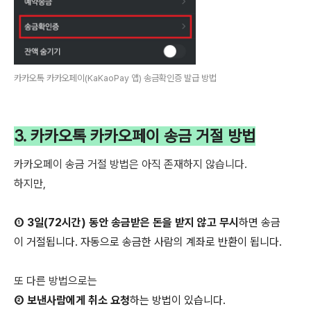
카카오톡 카카오페이(KaKaoPay 앱) 송금확인증 발급 방법
3. 카카오톡 카카오페이 송금
거절 방법
카카오페이 송금 거절 방법은 아직 존재하지 않습니다.
하지만,
① 3일(72시간) 동안 송금받은 돈을 받지 않고 무시
하면 송금
이 거절됩니다. 자동으로 송금한 사람의 계좌로 반환이 됩니다.
또 다른 방법으로는
② 보낸사람에게 취소 요청
하는 방법이 있습니다.